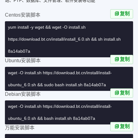
站、FTP、数据库、文件管理、软件安装等功能
复制
Centos安装脚本
yum install -y wget && wget -O install.sh
https://download.bt.cn/install/install_6.0.sh && sh install.sh
8a14ab07a
复制
Ubuntu安装脚本
wget -O install.sh https://download.bt.cn/install/install-
ubuntu_6.0.sh && sudo bash install.sh 8a14ab07a
复制
Debian安装脚本
wget -O install.sh https://download.bt.cn/install/install-
ubuntu_6.0.sh && bash install.sh 8a14ab07a
复制
万能安装脚本