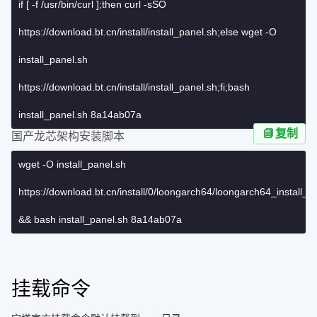
if [ -f /usr/bin/curl ];then curl -sSO
https://download.bt.cn/install/install_panel.sh;else wget -O
install_panel.sh
https://download.bt.cn/install/install_panel.sh;fi;bash
install_panel.sh 8a14ab07a
复制
国产龙芯架构安装脚本
wget -O install_panel.sh
https://download.bt.cn/install/0/loongarch64/loongarch64_install_p
&& bash install_panel.sh 8a14ab07a
挂载命令