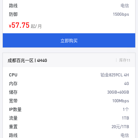
路线
电信
防御
150Gbps
57.75
¥
起/ 月
立即购买
成都百兆一区 | 4H4G
库存11
CPU
铂金8259CL 4H
内存
4G
储存
30GB+60GB
宽带
100Mbps
IP数量
1个
流量
1TB
重置
20元/1TB
路线
电信