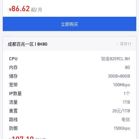
86.62
¥
起/ 月
立即购买
成都百兆一区 | 8H8G
库存11
CPU
铂金8259CL 8H
内存
8G
储存
30GB+80GB
宽带
100Mbps
IP数量
1个
流量
1TB
重置
20元/1TB
路线
电信
防御
150Gbps
107.10