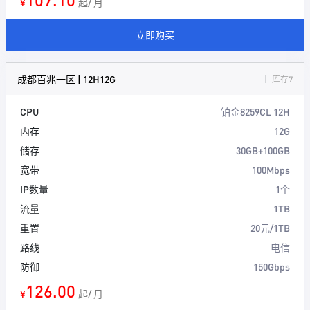
¥
起/ 月
立即购买
成都百兆一区 | 12H12G
库存7
CPU
铂金8259CL 12H
内存
12G
储存
30GB+100GB
宽带
100Mbps
IP数量
1个
流量
1TB
重置
20元/1TB
路线
电信
防御
150Gbps
126.00
¥
起/ 月