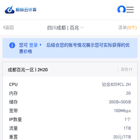
四川成都 | 百兆
返回
清单
(0个)
您可
登录
后结合您的账号情况展示您可实际获得的优
惠价格
成都百兆一区 | 2H2G
库存17
CPU
铂金8259CL 2H
内存
2G
储存
30GB+50GB
宽带
100Mbps
IP数量
1个
流量
1TB
重置
20元/1TB