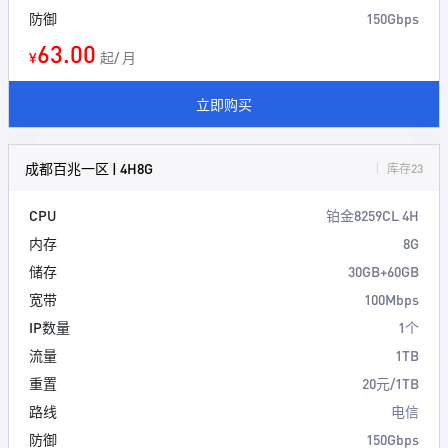
防御
150Gbps
63.00
¥
起/ 月
立即购买
成都百兆一区 | 4H8G
库存23
CPU
铂金8259CL 4H
内存
8G
储存
30GB+60GB
宽带
100Mbps
IP数量
1个
流量
1TB
重置
20元/1TB
路线
电信
防御
150Gbps