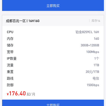
立即购买
成都百兆一区 | 16H16G
库存14
CPU
铂金8259CL 16H
内存
16G
储存
30GB+120GB
宽带
100Mbps
IP数量
1个
流量
1TB
重置
20元/1TB
路线
电信
防御
150Gbps
176.40
¥
起/ 月
立即购买