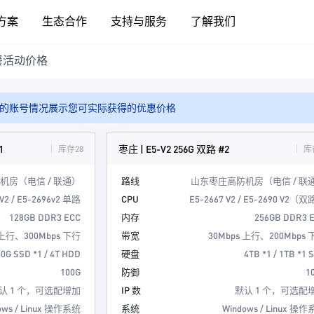
方案
生态合作
支持与服务
了解我们
餐活动价格
的账号情况展示您可实际获得的优惠价格
1
枣庄 | E5-V2 256G 双路 #2
库存28
库
机房（电信 / 联通）
路线
山东枣庄高防机房（电信 / 联
 V2 / E5-2696v2 单路
CPU
E5-2667 V2 / E5-2690 V2（
128GB DDR3 ECC
内存
256GB DDR3 
 上行、300Mbps 下行
带宽
30Mbps 上行、200Mbps
0G SSD *1 / 4T HDD
硬盘
4TB *1 / 1TB *1 
100G
防御
1
认 1 个，可选配增加
IP 数
默认 1 个，可选配
ows / Linux 操作系统
系统
Windows / Linux 操