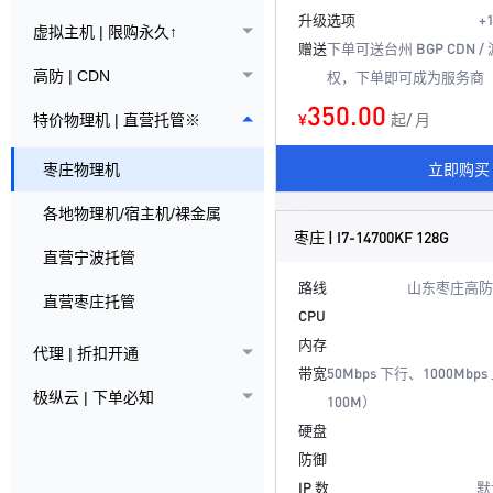
升级选项
+
虚拟主机 | 限购永久↑
赠送
下单可送台州 BGP CDN /
高防 | CDN
权，下单即可成为服务商
350.00
¥
起/ 月
特价物理机 | 直营托管※
立即购买
枣庄物理机
各地物理机/宿主机/裸金属
枣庄 | I7-14700KF 128G
直营宁波托管
路线
山东枣庄高防
直营枣庄托管
CPU
内存
代理 | 折扣开通
带宽
50Mbps 下行、1000Mb
极纵云 | 下单必知
100M）
硬盘
防御
IP 数
默