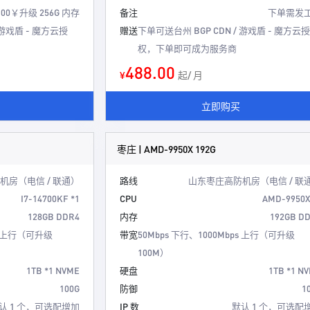
100￥升级 256G 内存
备注
下单需发
 游戏盾 - 魔方云授
赠送
下单可送台州 BGP CDN / 游戏盾 - 魔方云授
权，下单即可成为服务商
488.00
¥
起/ 月
立即购买
枣庄 | AMD-9950X 192G
机房（电信 / 联通）
路线
山东枣庄高防机房（电信 / 联
I7-14700KF *1
CPU
AMD-9950X
128GB DDR4
内存
192GB D
ps 上行（可升级
带宽
50Mbps 下行、1000Mbps 上行（可升级
100M）
1TB *1 NVME
硬盘
1TB *1 N
100G
防御
1
认 1 个，可选配增加
IP 数
默认 1 个，可选配