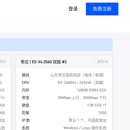
登录
免费注册
枣庄 | E5-V4 256G 双路 #3
存21
库存10
通）
路线
山东枣庄高防机房（电信 / 联通）
双路）
CPU
E5-2680V4 / 2696V4（双路）
ECC
内存
128GB DDR4 ECC
 下行
带宽
30Mbps 上行、300Mbps 下行
SSD
硬盘
1TB SSD *1
00G
防御
100G
增加
IP 数
默认 1 个，可选配增加
作系统
系统
Windows / Linux 操作系统