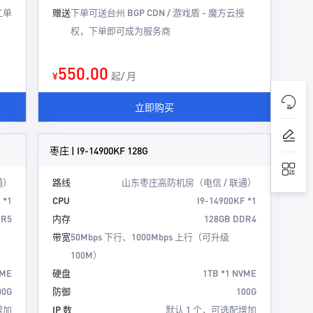
工单
赠送
下单可送台州 BGP CDN / 游戏盾 - 魔方云授
权，下单即可成为服务商
550.00
¥
起/ 月
立即购买
枣庄 | I9-14900KF 128G
通）
路线
山东枣庄高防机房（电信 / 联通）
 *1
CPU
I9-14900KF *1
DR5
内存
128GB DDR4
带宽
50Mbps 下行、1000Mbps 上行（可升级
100M）
VME
硬盘
1TB *1 NVME
00G
防御
100G
增加
IP 数
默认 1 个，可选配增加