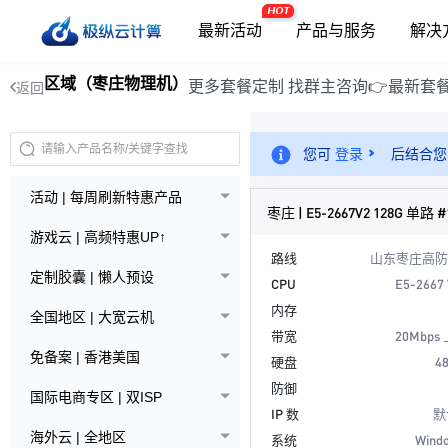
HOT
最新活动
产品与服务
解决
区域（枣庄物理机）
更多套餐定制 找群主咨询👉最新套
返回
您可
登录
后结合您
活动 | 每周刷新特惠产品
枣庄 | E5-2667V2 128G 单路 #
游戏云 | 高频特惠UP↑
路线
山东枣庄高防
定制胶囊 | 懒人预设
CPU
E5-2667
内存
全国地区 | 大宽云机
带宽
20Mbps
免备案 | 香港美国
硬盘
48
防御
国际电商专区 | 双ISP
IP 数
默
海外云 | 全地区
系统
Wind