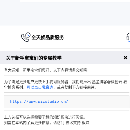
全天候品质服务
✖
关于新手宝宝们的专属教学
重大通知！新手宝宝们您好，以下内容请务必知晓！
Copyright © 2020-2026 极纵云(极创云计算) 版权所有
为了满足更多用户更快上手我司服务器，我们现推出 墨尘博客@极创云 教
电子邮箱：
1227428699@qq.com
学博客系列，
可以点击我直达
，或者复制下方链接前往。
商务QQ：
1227428699
https://www.wizstudio.cn/
上方边栏可以选择需要了解的知识板块进行阅读。
如需在本站内了解更多信息，请访问 技术支持 板块
客服微信
官方Q群