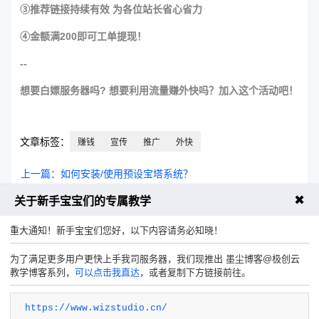
③推荐链接持续有效 为各位站长省心省力
④金额满200即可工单提现！
--
想要白嫖服务器吗? 想要利用流量赚外快吗？加入这个活动吧！
文章标签：
赚钱
宣传
推广
外快
上一篇：如何安装/使用预设宝塔系统？
✖
关于新手宝宝们的专属教学
下一篇：如何使用幻兽帕鲁系统？
重大通知！新手宝宝们您好，以下内容请务必知晓！
为了满足更多用户更快上手我司服务器，我们现推出 墨尘博客@极创云
教学博客系列，
可以点击我直达
，或者复制下方链接前往。
https://www.wizstudio.cn/