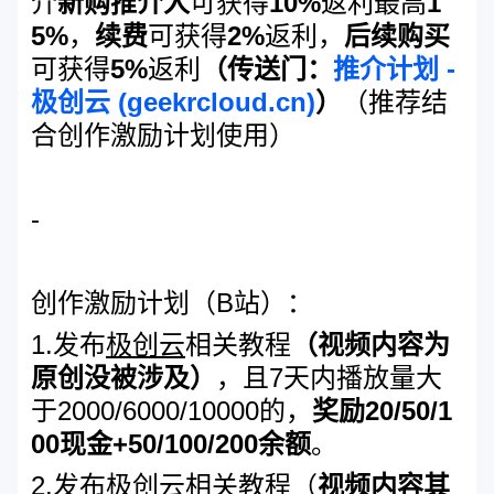
介
新购推介人
可获得
10%
返利最高
1
5%
，
续费
可获得
2%
返利，
后续购买
可获得
5%
返利
（传送门：
推介计划 -
极创云 (geekrcloud.cn)
）
（推荐结
合创作激励计划使用）
-
创作激励计划（B站）：
1.发布
极创云
相关教程
（视频内容为
原创没被涉及）
，且7天内播放量大
于2000/6000/10000的，
奖励20/50/1
00现金+50/100/200余额
。
2.发布
极创云
相关教程（
视频内容其