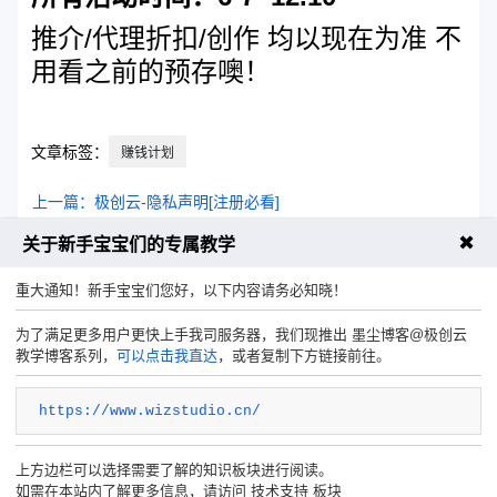
推介/代理折扣/创作 均以现在为准 不
用看之前的预存噢！
文章标签：
赚钱计划
上一篇：极创云-隐私声明[注册必看]
✖
关于新手宝宝们的专属教学
下一篇：数据盘挂载
重大通知！新手宝宝们您好，以下内容请务必知晓！
为了满足更多用户更快上手我司服务器，我们现推出 墨尘博客@极创云
教学博客系列，
可以点击我直达
，或者复制下方链接前往。
https://www.wizstudio.cn/
上方边栏可以选择需要了解的知识板块进行阅读。
如需在本站内了解更多信息，请访问 技术支持 板块