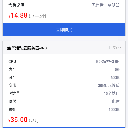
售后说明
无售后，望明知
14.88
¥
起/ 一次性
立即购买
金华活动云服务器-8-8
库存7
CPU
E5-2699v3 8H
内存
8G
储存
60GB
宽带
30Mbps峰值
IP数量
10个端口
路线
电信
防御
100GB
35.00
¥
起/ 月