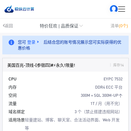
特价狂欢 | 品质保证
返回
清单
(0个)
您可
登录
后结合您的账号情况展示您可实际获得的优
惠价格
美国百兆-顶线-[参宿四]#⚡永久!限量!
库存14
CPU
EYPC 7532
内存
DDR4 ECC 平台
空间
300M + SQL 300M-UP↑
流量
1T / 月（用不完）
域名绑定
3 个（禁止搭建违规网站）
适用场景
轻量建站、博客、聊天室、合法活动界面、Web 开发
等