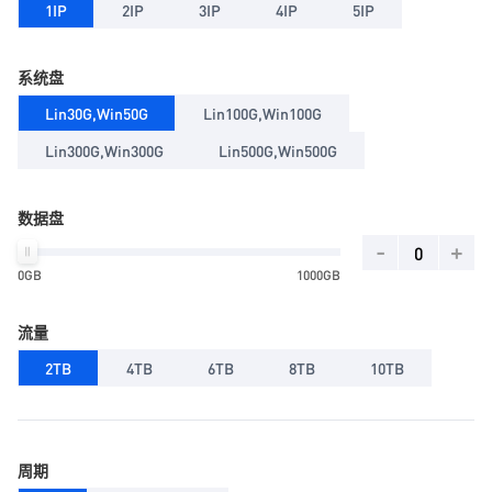
1IP
2IP
3IP
4IP
5IP
系统盘
Lin30G,Win50G
Lin100G,Win100G
Lin300G,Win300G
Lin500G,Win500G
数据盘
-
+
0GB
1000GB
流量
2TB
4TB
6TB
8TB
10TB
周期