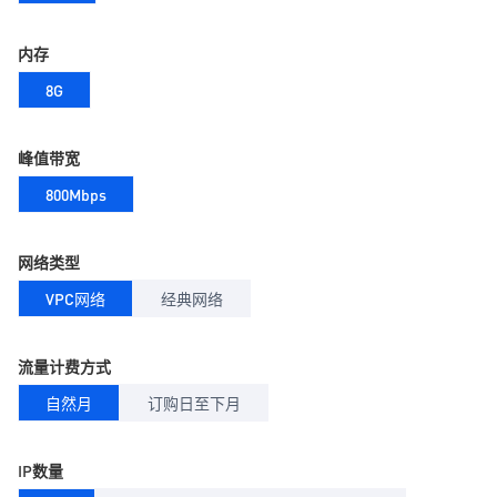
内存
8G
峰值带宽
800Mbps
网络类型
VPC网络
经典网络
流量计费方式
自然月
订购日至下月
IP数量