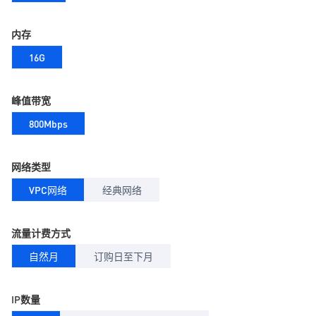
内存
16G
峰值带宽
800Mbps
网络类型
VPC网络
经典网络
流量计费方式
自然月
订购日至下月
IP数量