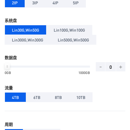
2IP
3IP
4IP
5IP
系统盘
Lin30G,Win50G
Lin100G,Win100G
Lin300G,Win300G
Lin500G,Win500G
数据盘
-
+
0GB
1000GB
流量
4TB
6TB
8TB
10TB
周期