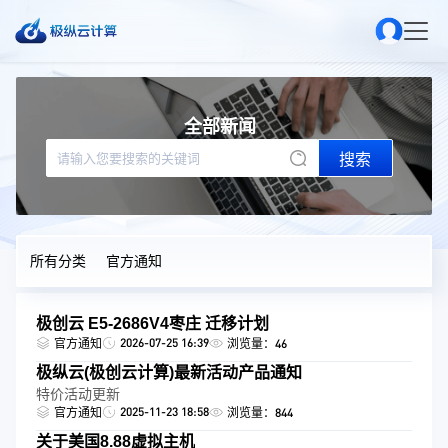
全部新闻
搜索
所有分类
官方通知
极创云 E5-2686V4枣庄 迁移计划
2026-07-25 16:39
官方通知
浏览量：46
极纵云(极创云计算)最新活动产品通知
特价活动更新
2025-11-23 18:58
官方通知
浏览量：844
关于美国8.88虚拟主机