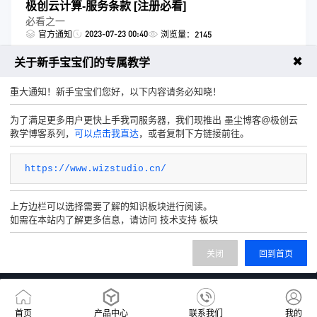
极创云计算-服务条款 [注册必看]
必看之一
2023-07-23 00:40
官方通知
浏览量：2145
✖
关于新手宝宝们的专属教学
跳转
首页
1
尾页
重大通知！新手宝宝们您好，以下内容请务必知晓！
为了满足更多用户更快上手我司服务器，我们现推出 墨尘博客@极创云
教学博客系列，
可以点击我直达
，或者复制下方链接前往。
https://www.wizstudio.cn/
上方边栏可以选择需要了解的知识板块进行阅读。
如需在本站内了解更多信息，请访问 技术支持 板块
官方Q群
关闭
回到首页
客服微信
首页
产品中心
联系我们
我的